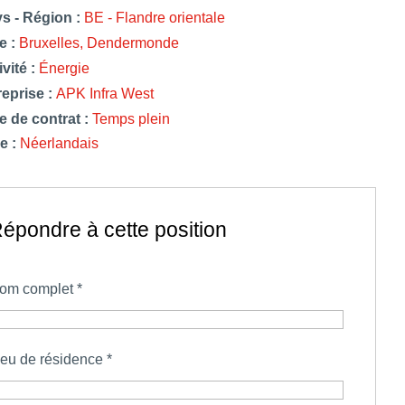
s - Région :
BE - Flandre orientale
e :
Bruxelles
Dendermonde
ivité :
Énergie
reprise :
APK Infra West
e de contrat :
Temps plein
e :
Néerlandais
épondre à cette position
om complet
*
ieu de résidence
*