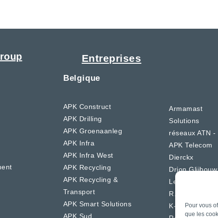
roup
Entreprises
Belgique
APK Construct
Armamast
APK Drilling
Solutions
APK Groenaanleg
réseaux ATN -
APK Infra
APK Telecom
APK Infra West
Dierckx
ment
APK Recycling
Drion Glijbouw
APK Recycling &
LeVan
Transport
R.D.V.S
APK Smart Solutions
Pour vous of
K-Boringen
que les cook
APK Sud