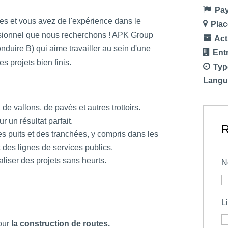
Pay
es et vous avez de l'expérience dans le
Plac
ssionnel que nous recherchons ! APK Group
Act
duire B) qui aime travailler au sein d'une
Ent
es projets bien finis.
Typ
Langu
 de vallons, de pavés et autres trottoirs.
r un résultat parfait.
R
s puits et des tranchées, y compris dans les
t des lignes de services publics.
aliser des projets sans heurts.
N
L
our
la construction de routes.