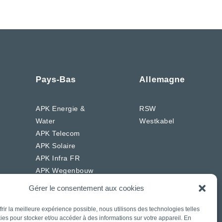
Pays-Bas
Allemagne
APK Energie &
RSW
Water
Westkabel
APK Telecom
APK Solaire
APK Infra FR
APK Wegenbouw
FR
Gérer le consentement aux cookies
CIAG
J. Daniels
frir la meilleure expérience possible, nous utilisons des technologies telles
ies pour stocker et/ou accéder à des informations sur votre appareil. En
Rasenberg