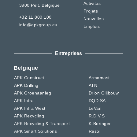
Activités
3900 Pelt,
Belgique
Projets
+32 11 800 100
Nouvelles
info@apkgroup.eu
Emplois
Entreprises
Belgique
APK Construct
Armamast
APK Drilling
ATN
APK Groenaanleg
Drion Glijbouw
APK Infra
DQD SA
APK Infra West
LeVan
APK Recycling
R.D.V.S
APK Recycling & Transport
K-Boringen
APK Smart Solutions
Resol