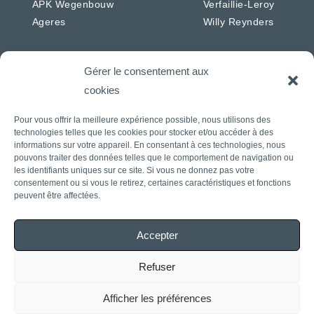
APK Wegenbouw
Verfaillie-Leroy
Ageres
Willy Reynders
Gérer le consentement aux
cookies
Pays-Bas
Allemagne
Pour vous offrir la meilleure expérience possible, nous utilisons des
APK Energie & Water
RSW
technologies telles que les cookies pour stocker et/ou accéder à des
APK Telecom
Westkabel
informations sur votre appareil. En consentant à ces technologies, nous
APK Wegenbouw
pouvons traiter des données telles que le comportement de navigation ou
les identifiants uniques sur ce site. Si vous ne donnez pas votre
APK Solaire
consentement ou si vous le retirez, certaines caractéristiques et fonctions
APK IWL
peuvent être affectées.
CIAG
J. Daniels
Accepter
Rasenberg
Refuser
Déclaration de
2022 APK Group
Conditions générales
Afficher les préférences
confidentialité