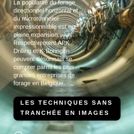
La popularité du forage
directionnel horizontal et
du microtunnelier
impressionnable est en
pleine expansion.
Respectivement
APK
Drilling
et
K-Boringen
peuvent désormais se
compter parmi les plus
grandes entreprises de
forage en Belgique.
LES TECHNIQUES SANS
TRANCHÉE EN IMAGES