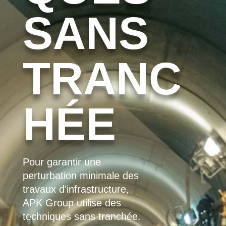
SANS
TRANC
HÉE
Pour garantir une
perturbation minimale des
travaux d'infrastructure,
APK Group utilise des
techniques sans tranchée.