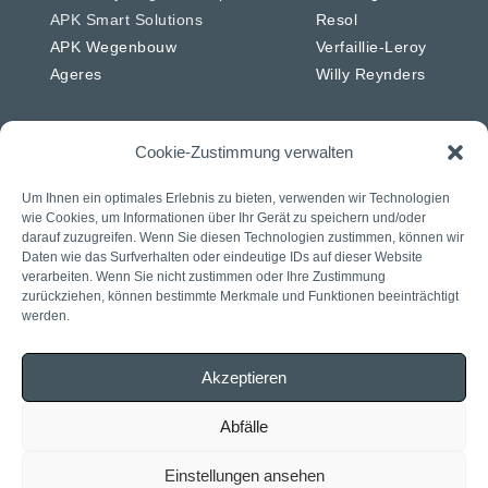
APK Smart Solutions
Resol
APK Wegenbouw
Verfaillie-Leroy
Ageres
Willy Reynders
Cookie-Zustimmung verwalten
Niederlande
Deutschland
Um Ihnen ein optimales Erlebnis zu bieten, verwenden wir Technologien
wie Cookies, um Informationen über Ihr Gerät zu speichern und/oder
APK Energie & Water
RSW
darauf zuzugreifen. Wenn Sie diesen Technologien zustimmen, können wir
APK Telecom
Westkabel
Daten wie das Surfverhalten oder eindeutige IDs auf dieser Website
verarbeiten. Wenn Sie nicht zustimmen oder Ihre Zustimmung
APK Wegenbouw
zurückziehen, können bestimmte Merkmale und Funktionen beeinträchtigt
APK Solar
werden.
APK IWL
CIAG
Akzeptieren
J. Daniels
Rasenberg
Abfälle
Einstellungen ansehen
Allgemeine Bedingungen
Erklärung zum