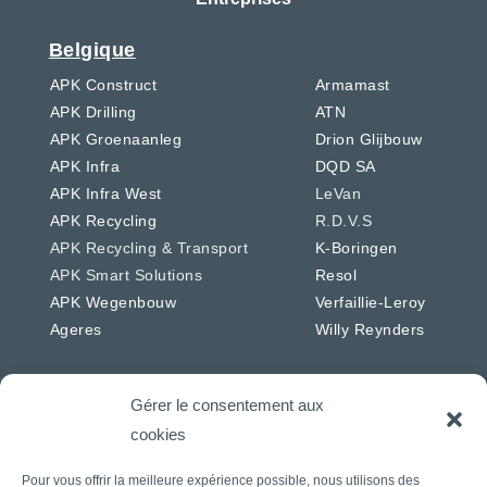
Belgique
APK Construct
Armamast
APK Drilling
ATN
APK Groenaanleg
Drion Glijbouw
APK Infra
DQD SA
APK Infra West
LeVan
APK Recycling
R.D.V.S
APK Recycling & Transport
K-Boringen
APK Smart Solutions
Resol
APK Wegenbouw
Verfaillie-Leroy
Ageres
Willy Reynders
Gérer le consentement aux
cookies
Pays-Bas
Allemagne
Pour vous offrir la meilleure expérience possible, nous utilisons des
APK Energie & Water
RSW