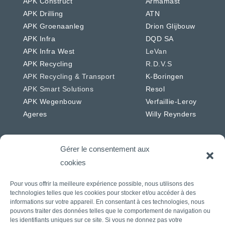
APK Construct
Armamast
APK Drilling
ATN
APK Groenaanleg
Drion Glijbouw
APK Infra
DQD SA
APK Infra West
LeVan
APK Recycling
R.D.V.S
APK Recycling & Transport
K-Boringen
APK Smart Solutions
Resol
APK Wegenbouw
Verfaillie-Leroy
Ageres
Willy Reynders
Gérer le consentement aux
cookies
Nederland
Duitsland
Pour vous offrir la meilleure expérience possible, nous utilisons des
APK Energie & Water
RSW
technologies telles que les cookies pour stocker et/ou accéder à des
APK Telecom
Westkabel
informations sur votre appareil. En consentant à ces technologies, nous
APK Wegenbouw
pouvons traiter des données telles que le comportement de navigation ou
les identifiants uniques sur ce site. Si vous ne donnez pas votre
APK Solar