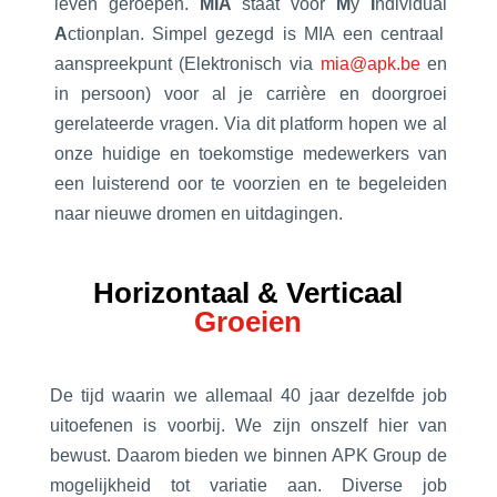
leven geroepen.
MIA
staat voor
M
y
I
ndividual
A
ctionplan. Simpel gezegd is MIA een centraal
aanspreekpunt (Elektronisch via
mia@apk.be
en
in persoon) voor al je carrière en doorgroei
gerelateerde vragen. Via dit platform hopen we al
onze huidige en toekomstige medewerkers van
een luisterend oor te voorzien en te begeleiden
naar nieuwe dromen en uitdagingen.
Horizontaal & Verticaal
Groeien
De tijd waarin we allemaal 40 jaar dezelfde job
uitoefenen is voorbij. We zijn onszelf hier van
bewust. Daarom bieden we binnen APK Group de
mogelijkheid tot variatie aan. Diverse job