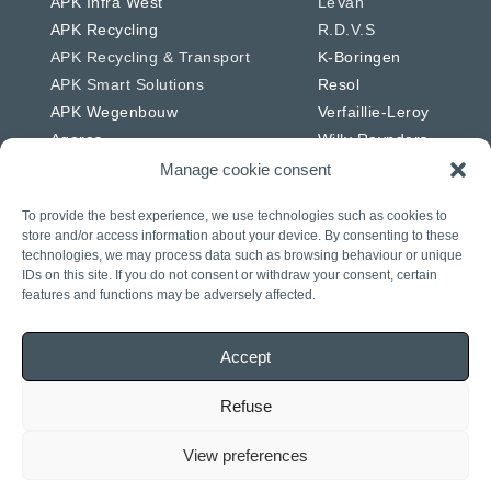
APK Infra West
LeVan
APK Recycling
R.D.V.S
APK Recycling & Transport
K-Boringen
APK Smart Solutions
Resol
APK Wegenbouw
Verfaillie-Leroy
Ageres
Willy Reynders
Manage cookie consent
To provide the best experience, we use technologies such as cookies to
store and/or access information about your device. By consenting to these
technologies, we may process data such as browsing behaviour or unique
Nederland
Duitsland
IDs on this site. If you do not consent or withdraw your consent, certain
APK Energie & Water
RSW
features and functions may be adversely affected.
APK Telecom
Westkabel
APK Wegenbouw
Accept
APK Solar
APK IWL
Refuse
CIAG
View preferences
J. Daniels
Rasenberg