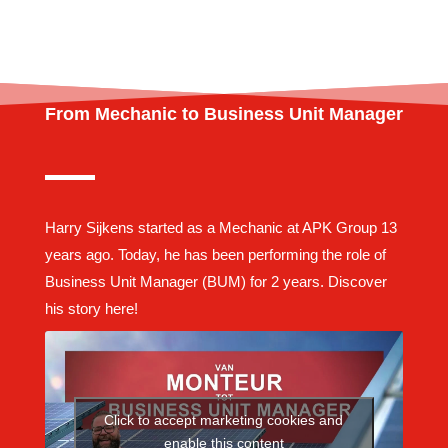
From Mechanic to Business Unit Manager
Harry Sijkens started as a Mechanic at APK Group 13
years ago. Today, he has been performing the role of
Business Unit Manager (BUM) for 2 years. Discover
his story here!
Click to accept marketing cookies and
enable this content