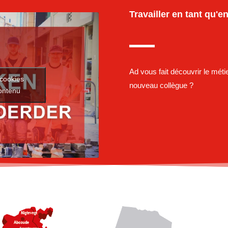
Travailler en tant qu'e
Ad vous fait découvrir le mét
 cookies
nouveau collègue ?
contenu