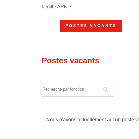
famille APK ?
POSTES VACANTS
Postes vacants
R
e
c
h
e
Nous n'avons actuellement aucun poste v
r
c