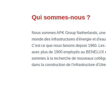
h
e
Qui sommes-nous ?
p
a
r
Nous sommes APK Group Netherlands, une e
f
monde des infrastructures d'énergie et d'eau
o
C'est ce que nous faisons depuis 1960. Les
n
avec plus de 1900 employés au BENELUX e
c
sommes à la recherche de nouveaux collègu
t
dans la construction de l'infrastructure d'Utre
i
o
n