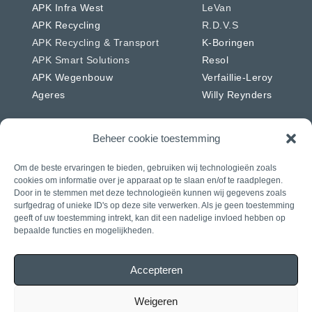
APK Infra West
LeVan
APK Recycling
R.D.V.S
APK Recycling & Transport
K-Boringen
APK Smart Solutions
Resol
APK Wegenbouw
Verfaillie-Leroy
Ageres
Willy Reynders
Beheer cookie toestemming
Om de beste ervaringen te bieden, gebruiken wij technologieën zoals
Nederland
Duitsland
cookies om informatie over je apparaat op te slaan en/of te raadplegen.
APK Energie & Water
RSW
Door in te stemmen met deze technologieën kunnen wij gegevens zoals
surfgedrag of unieke ID's op deze site verwerken. Als je geen toestemming
APK Telecom
Westkabel
geeft of uw toestemming intrekt, kan dit een nadelige invloed hebben op
APK Wegenbouw
bepaalde functies en mogelijkheden.
APK Solar
APK IWL
Accepteren
CIAG
J. Daniels
Weigeren