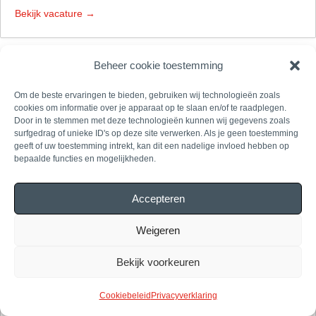
Bekijk vacature
Beheer cookie toestemming
Elektricien netaanleg
Om de beste ervaringen te bieden, gebruiken wij technologieën zoals
cookies om informatie over je apparaat op te slaan en/of te raadplegen.
Pelt
Door in te stemmen met deze technologieën kunnen wij gegevens zoals
surfgedrag of unieke ID's op deze site verwerken. Als je geen toestemming
APK Infra
geeft of uw toestemming intrekt, kan dit een nadelige invloed hebben op
Full Time
bepaalde functies en mogelijkheden.
Bekijk vacature
Accepteren
Weigeren
Technisch Aansluiter Elektriciteit & Gas
Bekijk voorkeuren
Brussel
Dendermonde
APK Infra West
Cookiebeleid
Privacyverklaring
Full Time