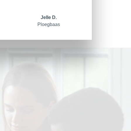
Jelle D.
Ploegbaas