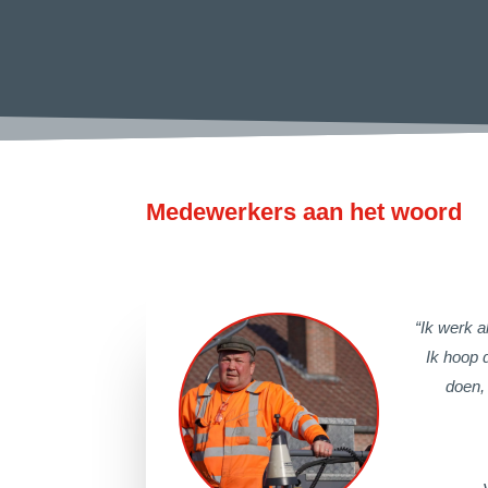
Medewerkers aan het woord
“Ik werk a
Ik hoop 
doen,