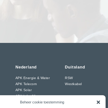
Nederland
Duitsland
APK Energie & Water
RSW
APK Telecom
Westkabel
APK Solar
APK Infra NL
ons
Beheer cookie toestemming
APK Wegenbouw NL