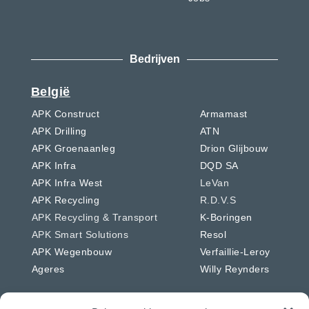
Bedrijven
België
APK Construct
Armamast
APK Drilling
ATN
APK Groenaanleg
Drion Glijbouw
APK Infra
DQD SA
APK Infra West
LeVan
APK Recycling
R.D.V.S
APK Recycling & Transport
K-Boringen
APK Smart Solutions
Resol
APK Wegenbouw
Verfaillie-Leroy
Ageres
Willy Reynders