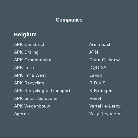
Companies
Belgium
APK Construct
Armamast
APK Drilling
ATN
APK Groenaanleg
Drion Glijbouw
APK Infra
DQD SA
APK Infra West
LeVan
APK Recycling
R.D.V.S
APK Recycling & Transport
K-Boringen
APK Smart Solutions
Resol
APK Wegenbouw
Verfaillie-Leroy
Ageres
Willy Reynders