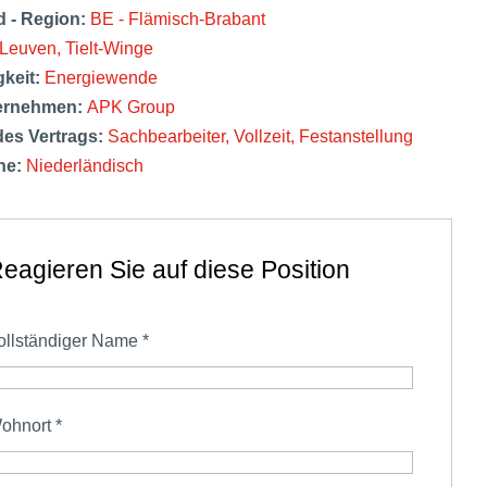
d - Region:
BE - Flämisch-Brabant
Leuven
Tielt-Winge
gkeit:
Energiewende
ernehmen:
APK Group
des Vertrags:
Sachbearbeiter
Vollzeit
Festanstellung
he:
Niederländisch
eagieren Sie auf diese Position
ollständiger Name
*
ohnort
*