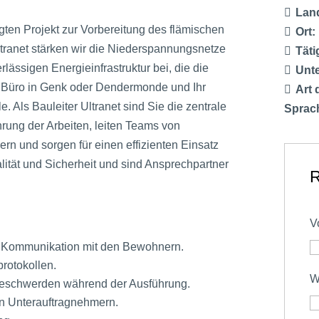
Lan
gten Projekt zur Vorbereitung des flämischen
Ort:
ltranet stärken wir die Niederspannungsnetze
Täti
lässigen Energieinfrastruktur bei, die die
Unt
as Büro in Genk oder Dendermonde und Ihr
Art 
. Als Bauleiter Ultranet sind Sie die zentrale
Sprac
ührung der Arbeiten, leiten Teams von
n und sorgen für einen effizienten Einsatz
ität und Sicherheit und sind Ansprechpartner
R
V
d Kommunikation mit den Bewohnern.
rotokollen.
W
eschwerden während der Ausführung.
n Unterauftragnehmern.