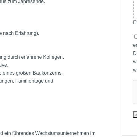
nus zum Jahresende.
E
e nach Erfahrung).
e
D
ng durch erfahrene Kollegen.
w
tive.
w
b eines großen Baukonzerns.
tungen, Familientage und
sind ein führendes Wachstumsunternehmen im