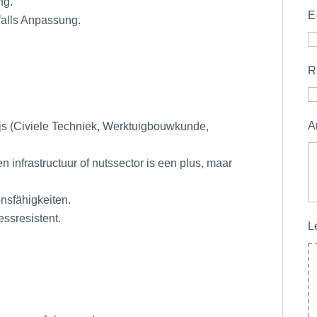
ng.
E
alls Anpassung.
R
A
js (Civiele Techniek, Werktuigbouwkunde,
n infrastructuur of nutssector is een plus, maar
nsfähigkeiten.
essresistent.
L