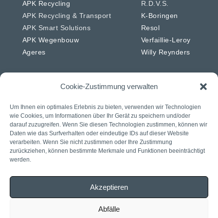
APK Recycling
R.D.V.S.
APK Recycling & Transport
K-Boringen
APK Smart Solutions
Resol
APK Wegenbouw
Verfaillie-Leroy
Ageres
Willy Reynders
Cookie-Zustimmung verwalten
Niederlande
Deutschland
Um Ihnen ein optimales Erlebnis zu bieten, verwenden wir Technologien
wie Cookies, um Informationen über Ihr Gerät zu speichern und/oder
APK Energie & Water
RSW
darauf zuzugreifen. Wenn Sie diesen Technologien zustimmen, können wir
APK Telecom
Westkabel
Daten wie das Surfverhalten oder eindeutige IDs auf dieser Website
verarbeiten. Wenn Sie nicht zustimmen oder Ihre Zustimmung
APK Wegenbouw
zurückziehen, können bestimmte Merkmale und Funktionen beeinträchtigt
APK Solar
werden.
APK IWL
CIAG
Akzeptieren
J. Daniels
Rasenberg
Abfälle