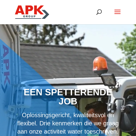
Video-
Player
EEN SPETTERENDE
JOB
Oplossingsgericht, kwaliteitsvol en
flexibel. Drie kenmerken die we graag
aan onze activiteit water toeschrijven.