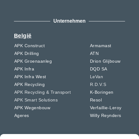
Unternehmen
België
APK Construct
Armamast
APK Drilling
ATN
APK Groenaanleg
Drion Glijbouw
APK Infra
DQD SA
APK Infra West
LeVan
APK Recycling
R.D.V.S
APK Recycling & Transport
K-Boringen
APK Smart Solutions
Resol
APK Wegenbouw
Verfaillie-Leroy
Ageres
Willy Reynders