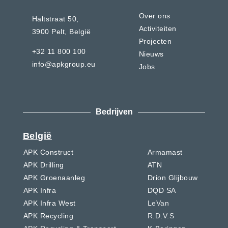
Over ons
Haltstraat 50,
Activiteiten
3900 Pelt,
België
Projecten
+32 11 800 100
Nieuws
info@apkgroup.eu
Jobs
Bedrijven
België
APK Construct
Armamast
APK Drilling
ATN
APK Groenaanleg
Drion Glijbouw
APK Infra
DQD SA
APK Infra West
LeVan
APK Recycling
R.D.V.S