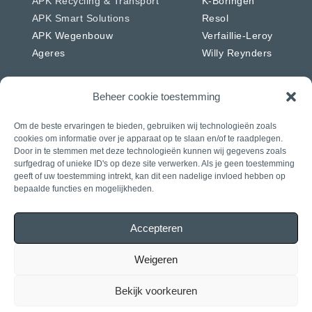
APK Recycling & Transport
K-Boringen
APK Smart Solutions
Resol
APK Wegenbouw
Verfaillie-Leroy
Ageres
Willy Reynders
Beheer cookie toestemming
Om de beste ervaringen te bieden, gebruiken wij technologieën zoals
Nederland
Duitsland
cookies om informatie over je apparaat op te slaan en/of te raadplegen.
APK Energie & Water
RSW
Door in te stemmen met deze technologieën kunnen wij gegevens zoals
surfgedrag of unieke ID's op deze site verwerken. Als je geen toestemming
APK Telecom
Westkabel
geeft of uw toestemming intrekt, kan dit een nadelige invloed hebben op
APK Wegenbouw
bepaalde functies en mogelijkheden.
APK Solar
APK IWL
Accepteren
CIAG
J. Daniels
Weigeren
Rasenberg
Bekijk voorkeuren