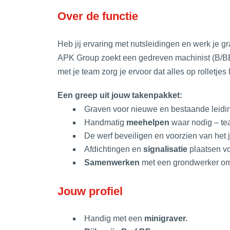
Over de functie
Heb jij ervaring met nutsleidingen en werk je g
APK Group zoekt een gedreven machinist (B/BE
met je team zorg je ervoor dat alles op rolletjes 
Een greep uit jouw takenpakket:
Graven voor nieuwe en bestaande leidi
Handmatig
meehelpen
waar nodig – tea
De werf beveiligen en voorzien van het j
Afdichtingen en
signalisatie
plaatsen vo
Samenwerken
met een grondwerker om p
Jouw profiel
Handig met een
minigraver.