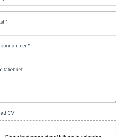
ail
*
efoonnummer
*
citatiebrief
oad CV