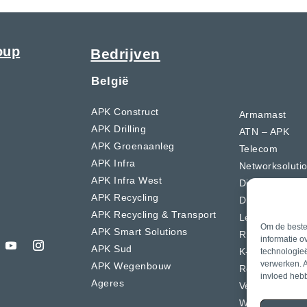
oup
Bedrijven
België
APK Construct
Armamast
APK Drilling
ATN – APK
APK Groenaanleg
Telecom
APK Infra
Networksoluti
APK Infra West
Dierckx
APK Recycling
Drion Glijbouw
APK Recycling & Transport
LeVan
Om de beste 
APK Smart Solutions
R.D.V.S
informatie o
APK Sud
K-Boringen
technologieë
verwerken. A
APK Wegenbouw
Resol
invloed heb
Ageres
Verfaillie-Lero
Willy Reynder