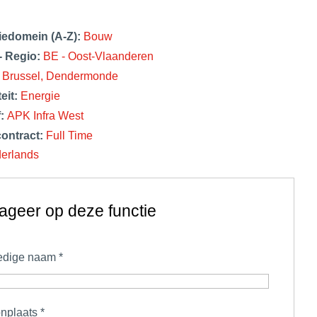
iedomein (A-Z):
Bouw
- Regio:
BE - Oost-Vlaanderen
:
Brussel
Dendermonde
teit:
Energie
f:
APK Infra West
contract:
Full Time
erlands
ageer op deze functie
ledige naam
*
nplaats
*