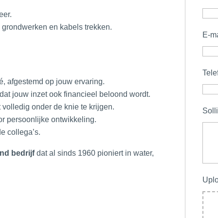
eer.
 grondwerken en kabels trekken.
E-m
Tel
té, afgestemd op jouw ervaring.
odat jouw inzet ook financieel beloond wordt.
volledig onder de knie te krijgen.
Solli
r persoonlijke ontwikkeling.
e collega’s.
nd bedrijf
dat al sinds 1960 pioniert in water,
Upl