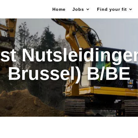
Home
Jobs
Find your fit
st Nutsleidinge
Brussel) B/BE