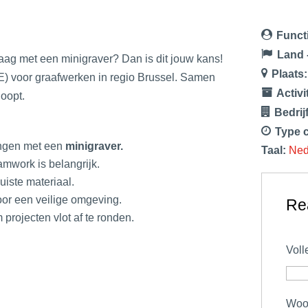
Funct
Land 
raag met een minigraver? Dan is dit jouw kans!
Plaats
) voor graafwerken in regio Brussel. Samen
Activi
loopt.
Bedrij
Type 
ngen met een
minigraver.
Taal:
Ned
mwork is belangrijk.
uiste materiaal.
or een veilige omgeving.
Re
rojecten vlot af te ronden.
Vol
Woo