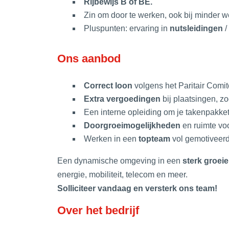
Rijbewijs B of BE.
Zin om door te werken, ook bij minder w
Pluspunten: ervaring in
nutsleidingen
/
Ons aanbod
Correct loon
volgens het Paritair Comi
Extra vergoedingen
bij plaatsingen, z
Een interne opleiding om je takenpakket 
Doorgroeimogelijkheden
en ruimte voo
Werken in een
topteam
vol gemotiveerd
Een dynamische omgeving in een
sterk groeie
energie, mobiliteit, telecom en meer.
Solliciteer vandaag en versterk ons team!
Over het bedrijf