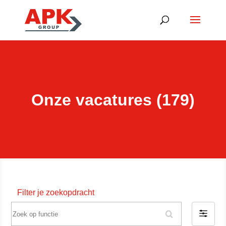
Onze vacatures (179)
Filter je zoekopdracht
Z
F
o