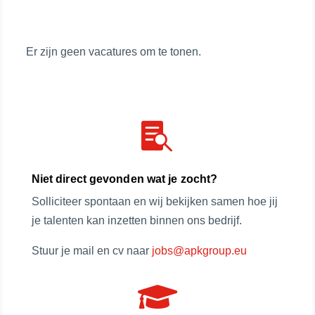
i
e
l
k
t
o
Er zijn geen vacatures om te tonen.
e
p
r
f
b
u
y
n

c
t
Niet direct gevonden wat je zocht?
i
Solliciteer spontaan en wij bekijken samen hoe jij
e
je talenten kan inzetten binnen ons bedrijf.
Stuur je mail en cv naar
jobs@apkgroup.eu
