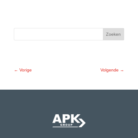
Zoeken
←
Vorige
Volgende
→