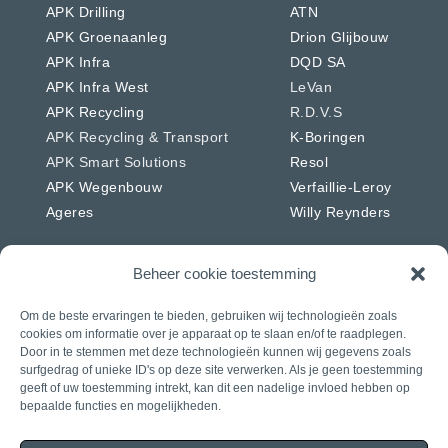
APK Drilling
ATN
APK Groenaanleg
Drion Glijbouw
APK Infra
DQD SA
APK Infra West
LeVan
APK Recycling
R.D.V.S
APK Recycling & Transport
K-Boringen
APK Smart Solutions
Resol
APK Wegenbouw
Verfaillie-Leroy
Ageres
Willy Reynders
Beheer cookie toestemming
Om de beste ervaringen te bieden, gebruiken wij technologieën zoals
Nederland
Duitsland
cookies om informatie over je apparaat op te slaan en/of te raadplegen.
APK Energie & Water
RSW
Door in te stemmen met deze technologieën kunnen wij gegevens zoals
surfgedrag of unieke ID's op deze site verwerken. Als je geen toestemming
APK Telecom
Westkabel
geeft of uw toestemming intrekt, kan dit een nadelige invloed hebben op
APK Wegenbouw
bepaalde functies en mogelijkheden.
APK Solar