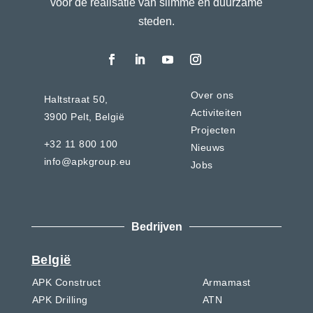
voor de realisatie van slimme en duurzame
steden.
Over ons
Haltstraat 50,
Activiteiten
3900 Pelt,
België
Projecten
+32 11 800 100
Nieuws
info@apkgroup.eu
Jobs
Bedrijven
België
APK Construct
Armamast
APK Drilling
ATN