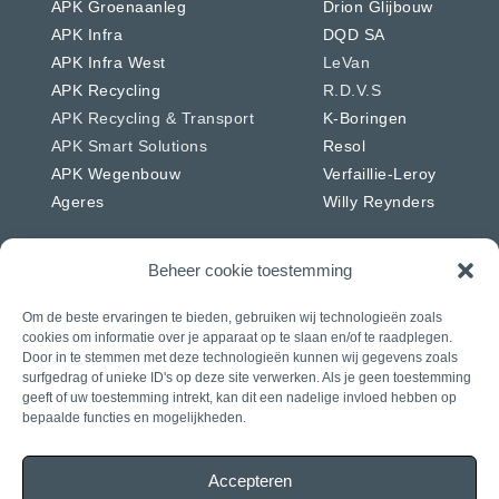
APK Groenaanleg
Drion Glijbouw
APK Infra
DQD SA
APK Infra West
LeVan
APK Recycling
R.D.V.S
APK Recycling & Transport
K-Boringen
APK Smart Solutions
Resol
APK Wegenbouw
Verfaillie-Leroy
Ageres
Willy Reynders
Beheer cookie toestemming
Om de beste ervaringen te bieden, gebruiken wij technologieën zoals
Nederland
Duitsland
cookies om informatie over je apparaat op te slaan en/of te raadplegen.
APK Energie & Water
RSW
Door in te stemmen met deze technologieën kunnen wij gegevens zoals
surfgedrag of unieke ID's op deze site verwerken. Als je geen toestemming
APK Telecom
Westkabel
geeft of uw toestemming intrekt, kan dit een nadelige invloed hebben op
APK Wegenbouw
bepaalde functies en mogelijkheden.
APK Solar
APK IWL
Accepteren
CIAG