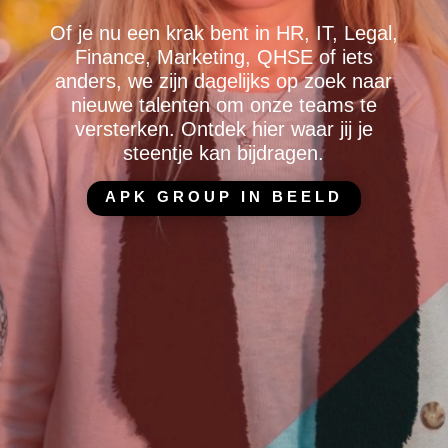
Of je nu een krak bent in HR, IT, Legal,
Finance, Marketing, QHSE of iets
anders, we zijn dagelijks op zoek naar
nieuwe talenten om onze teams te
versterken. Ontdek hier waar jij je
steentje kan bijdragen.
APK GROUP IN BEELD