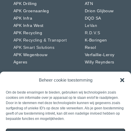
APK Drilling
ATN
APK Groenaanleg
Drion Glijbouw
APK Infra
DQD SA
APK Infra West
LeVan
APK Recycling
R.D.V.S
APK Recycling & Transport
K-Boringen
APK Smart Solutions
Resol
APK Wegenbouw
Verfaillie-Leroy
Ageres
Willy Reynders
Beheer cookie toestemming
Om de beste ervaringen te bieden, gebruiken wij technologieën zoals
Nederland
Duitsland
cookies om informatie over je apparaat op te slaan en/of te raadplegen.
APK Energie & Water
RSW
Door in te stemmen met deze technologieën kunnen wij gegevens zoals
surfgedrag of unieke ID's op deze site verwerken. Als je geen toestemming
APK Telecom
Westkabel
geeft of uw toestemming intrekt, kan dit een nadelige invloed hebben op
APK Wegenbouw
bepaalde functies en mogelijkheden.
APK Solar