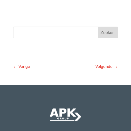
Zoeken
←
Vorige
Volgende
→