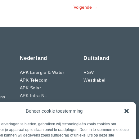
Volgende
→
Nederland
Duitsland
APK Energie & Water
RSW
APK Telecom
Westkabel
APK Solar
APK Infra NL
ons
APK Wegenbouw NL
Beheer cookie toestemming
CIAG
J. Daniels
ervaringen te bieden, gebruiken wij technologieën zoals cookies om
Rasenberg
ver je apparaat op te slaan en/of te raadplegen. Door in te stemmen met deze
De Voogd en Bos
n kunnen wij gegevens zoals surfgedrag of unieke ID's op deze site