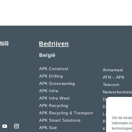
oup
Bedrijven
België
APK Construct
Armamast
APK Drilling
ATN – APK
APK Groenaanleg
Telecom
APK Infra
Networksoluti
APK Infra West
Dierckx
APK Recycling
Drion Glijbouw
APK Recycling & Transport
LeVan
Om de beste 
APK Smart Solutions
R.D.V.S
informatie o
APK Sud
K-Boringen
technologieë