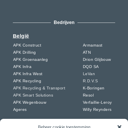
Bedrijven
België
APK Construct
Armamast
APK Drilling
ATN
APK Groenaanleg
Drion Glijbouw
APK Infra
DQD SA
APK Infra West
LeVan
APK Recycling
R.D.V.S
APK Recycling & Transport
K-Boringen
APK Smart Solutions
Resol
APK Wegenbouw
Verfaillie-Leroy
Ageres
Willy Reynders
Beheer cookie toestemming