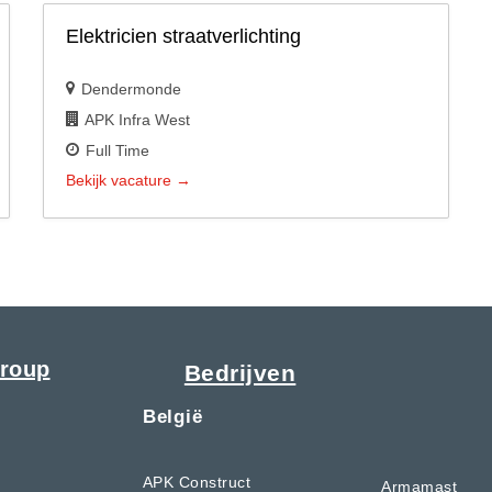
Elektricien straatverlichting
Dendermonde
APK Infra West
Full Time
Bekijk vacature
roup
Bedrijven
België
APK Construct
Armamast