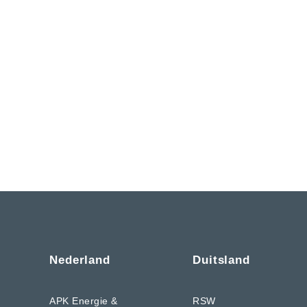
Nederland
Duitsland
APK Energie &
RSW