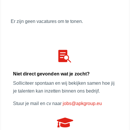
i
e
l
k
t
o
Er zijn geen vacatures om te tonen.
e
p
r
f
b
u
y
n

c
t
Niet direct gevonden wat je zocht?
i
Solliciteer spontaan en wij bekijken samen hoe jij
e
je talenten kan inzetten binnen ons bedrijf.
Stuur je mail en cv naar
jobs@apkgroup.eu
