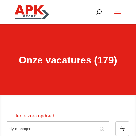
Onze vacatures (179)
Filter je zoekopdracht
Z
F
o